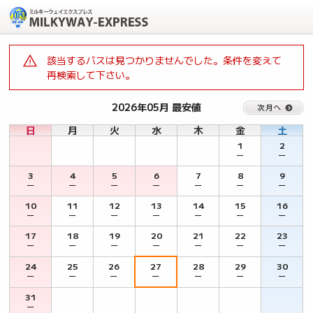
該当するバスは見つかりませんでした。条件を変えて
再検索して下さい。
2026年05月 最安値
日
月
火
水
木
金
土
1
2
－
－
3
4
5
6
7
8
9
－
－
－
－
－
－
－
10
11
12
13
14
15
16
－
－
－
－
－
－
－
17
18
19
20
21
22
23
－
－
－
－
－
－
－
24
25
26
27
28
29
30
－
－
－
－
－
－
－
31
－