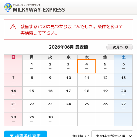
該当するバスは見つかりませんでした。条件を変えて
再検索して下さい。
2026年06月 最安値
日
月
火
水
木
金
土
1
2
3
4
5
6
－
－
－
－
－
－
7
8
9
10
11
12
13
－
－
－
－
－
－
－
14
15
16
17
18
19
20
－
－
－
－
－
－
－
21
22
23
24
25
26
27
－
－
－
－
－
－
－
28
29
30
－
－
－
▼ 検索条件変更
並び替え：