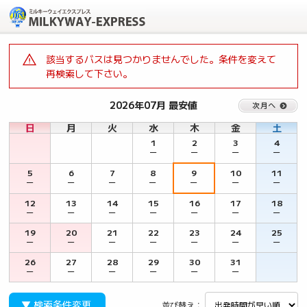
該当するバスは見つかりませんでした。条件を変えて
再検索して下さい。
2026年07月 最安値
日
月
火
水
木
金
土
1
2
3
4
－
－
－
－
5
6
7
8
9
10
11
－
－
－
－
－
－
－
12
13
14
15
16
17
18
－
－
－
－
－
－
－
19
20
21
22
23
24
25
－
－
－
－
－
－
－
26
27
28
29
30
31
－
－
－
－
－
－
▼ 検索条件変更
並び替え：