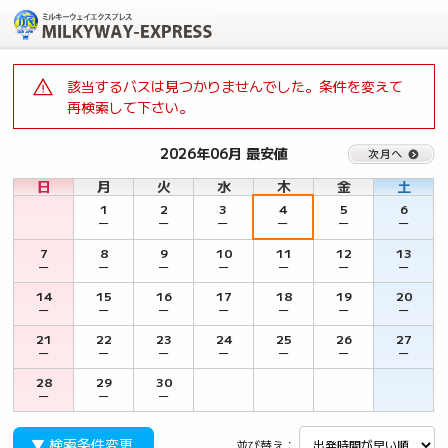
該当するバスは見つかりませんでした。条件を変えて
再検索して下さい。
2026年06月 最安値
日
月
火
水
木
金
土
1
2
3
4
5
6
－
－
－
－
－
－
7
8
9
10
11
12
13
－
－
－
－
－
－
－
14
15
16
17
18
19
20
－
－
－
－
－
－
－
21
22
23
24
25
26
27
－
－
－
－
－
－
－
28
29
30
－
－
－
▼ 検索条件変更
並び替え：