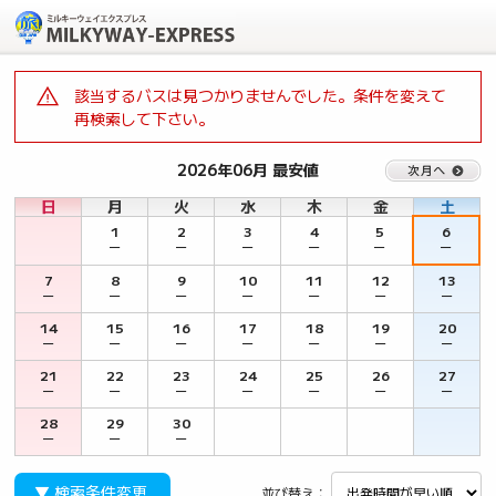
該当するバスは見つかりませんでした。条件を変えて
再検索して下さい。
2026年06月 最安値
日
月
火
水
木
金
土
1
2
3
4
5
6
－
－
－
－
－
－
7
8
9
10
11
12
13
－
－
－
－
－
－
－
14
15
16
17
18
19
20
－
－
－
－
－
－
－
21
22
23
24
25
26
27
－
－
－
－
－
－
－
28
29
30
－
－
－
▼ 検索条件変更
並び替え：