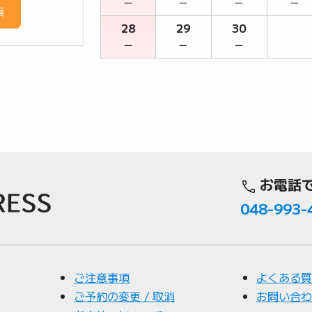
－
－
－
－
索
28
29
30
－
－
－
お電話
048-993-
ご注意事項
よくある質
ご予約の変更 / 取消
お問い合わ