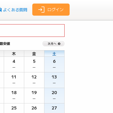
ログイン
よくある質問
 最安値
木
金
土
4
5
6
－
－
－
11
12
13
－
－
－
18
19
20
－
－
－
25
26
27