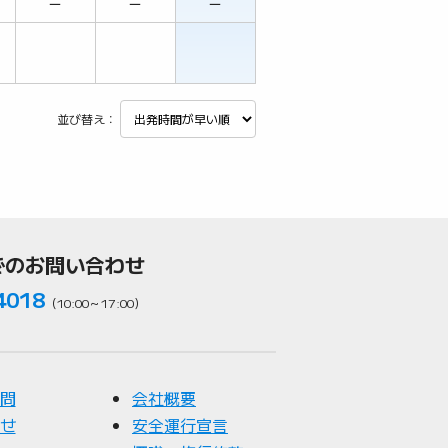
－
－
－
並び替え：
でのお問い合わせ
4018
（10:00～17:00）
問
会社概要
せ
安全運行宣言