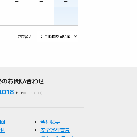
－
－
－
並び替え：
でのお問い合わせ
4018
（10:00～17:00）
問
会社概要
せ
安全運行宣言