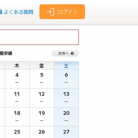
ログイン
よくある質問
 最安値
木
金
土
4
5
6
－
－
－
11
12
13
－
－
－
18
19
20
－
－
－
25
26
27