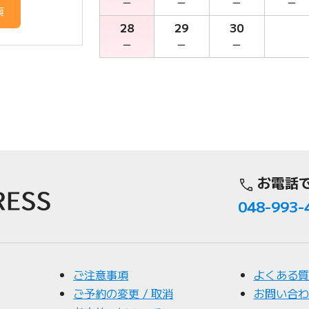
－
－
－
－
索
28
29
30
－
－
－
お電話
048-993-
ご注意事項
よくある質
ご予約の変更 / 取消
お問い合わ