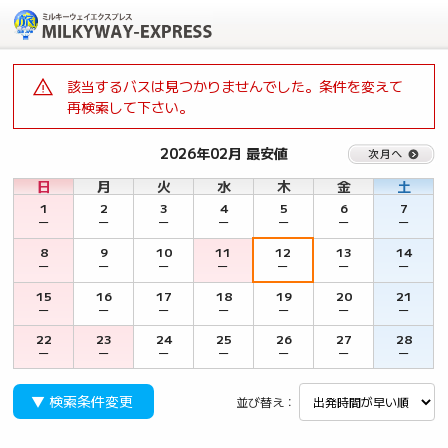
該当するバスは見つかりませんでした。条件を変えて
再検索して下さい。
2026年02月 最安値
日
月
火
水
木
金
土
1
2
3
4
5
6
7
－
－
－
－
－
－
－
8
9
10
11
12
13
14
－
－
－
－
－
－
－
15
16
17
18
19
20
21
－
－
－
－
－
－
－
22
23
24
25
26
27
28
－
－
－
－
－
－
－
▼ 検索条件変更
並び替え：