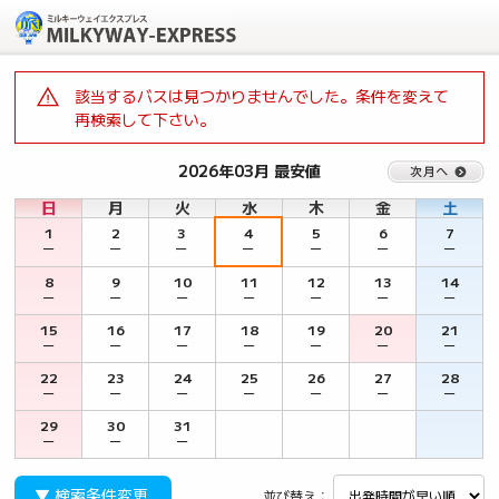
該当するバスは見つかりませんでした。条件を変えて
再検索して下さい。
2026年03月 最安値
日
月
火
水
木
金
土
1
2
3
4
5
6
7
－
－
－
－
－
－
－
8
9
10
11
12
13
14
－
－
－
－
－
－
－
15
16
17
18
19
20
21
－
－
－
－
－
－
－
22
23
24
25
26
27
28
－
－
－
－
－
－
－
29
30
31
－
－
－
▼ 検索条件変更
並び替え：