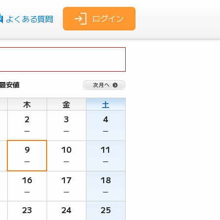
ログイン
よくある質問
 最安値
木
金
土
2
3
4
－
－
－
9
10
11
－
－
－
16
17
18
－
－
－
23
24
25