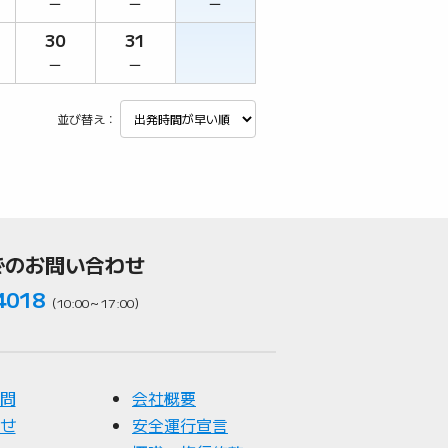
－
－
－
30
31
－
－
並び替え：
でのお問い合わせ
4018
（10:00～17:00）
問
会社概要
せ
安全運行宣言