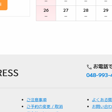
－
－
－
－
索
26
27
28
29
－
－
－
－
お電話
048-993-
ご注意事項
よくある質
ご予約の変更 / 取消
お問い合わ