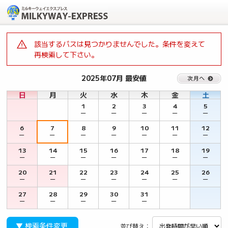
該当するバスは見つかりませんでした。条件を変えて
再検索して下さい。
2025年07月 最安値
日
月
火
水
木
金
土
1
2
3
4
5
－
－
－
－
－
6
7
8
9
10
11
12
－
－
－
－
－
－
－
13
14
15
16
17
18
19
－
－
－
－
－
－
－
20
21
22
23
24
25
26
－
－
－
－
－
－
－
27
28
29
30
31
－
－
－
－
－
▼ 検索条件変更
並び替え：